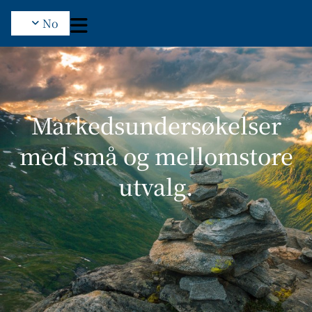
No
Markedsundersøkelser
med små og mellomstore
utvalg.