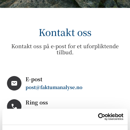
Kontakt oss
Kontakt oss på e-post for et uforpliktende
tilbud.
E-post
post@faktumanalyse.no
Ring oss
Mobil - alltid betjent
:
90 91 24 72
Telefax:
66 99 14 18