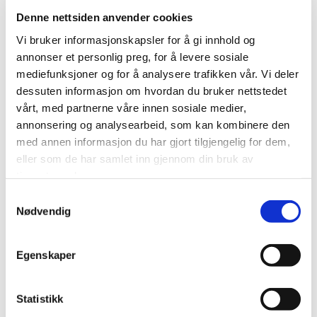
Denne nettsiden anvender cookies
Addresse
Vi bruker informasjonskapsler for å gi innhold og
Besøksadresse:
annonser et personlig preg, for å levere sosiale
Nordlivn. 5 a, 1415 Oppegård
mediefunksjoner og for å analysere trafikken vår. Vi deler
Postadresse:
dessuten informasjon om hvordan du bruker nettstedet
Post: PB 210, 1416 Oppegård
vårt, med partnerne våre innen sosiale medier,
annonsering og analysearbeid, som kan kombinere den
Feltavdeling og levering av testprodukter:
med annen informasjon du har gjort tilgjengelig for dem,
Nordlivn. 5 a, 1415 Oppegård
eller som de har samlet inn gjennom din bruk av
tjenestene deres.
Samtykkevalg
Nødvendig
Navn*
Egenskaper
E-post*
Statistikk