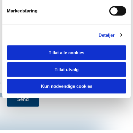
Markedsføring
Telefon
Detaljer
Din melding*
Tillat alle cookies
Tillat utvalg
Kun nødvendige cookies